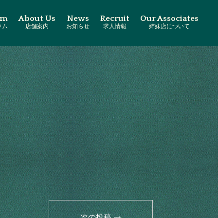
am
About Us
News
Recruit
Our Associates
ラム
店舗案内
お知らせ
求人情報
姉妹店について
次の投稿
→