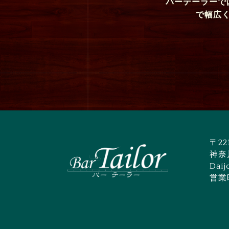
バーテーラーで
で幅広
〒22
神奈
Daij
営業時