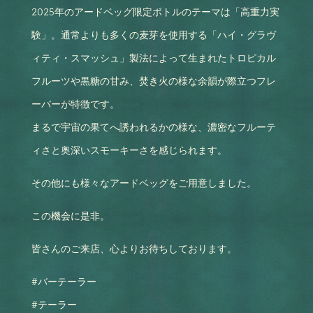
2025年のアードベッグ限定ボトルのテーマは「高重力実
験」。通常よりも多くの麦芽を使用する「ハイ・グラヴ
ィティ・スマッシュ」製法によって生まれたトロピカル
フルーツや黒糖の甘み、焚き火の様な余韻が際立つフレ
ーバーが特徴です。
まるで宇宙の果てへ誘われるかの様な、濃密なフルーテ
ィさと奥深いスモーキーさを感じられます。
その他にも様々なアードベッグをご用意しました。
この機会に是非。
皆さんのご来店、心よりお待ちしております。
#バーテーラー
#テーラー