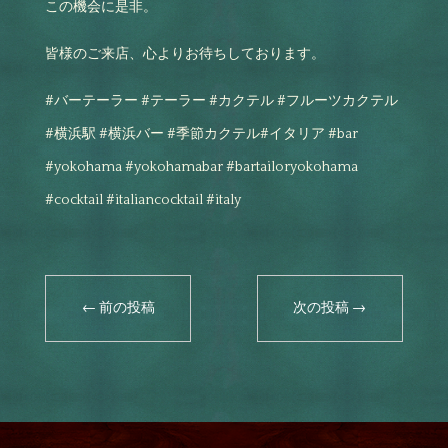
この機会に是非。
皆様のご来店、心よりお待ちしております。
#バーテーラー #テーラー #カクテル #フルーツカクテル
#横浜駅 #横浜バー #季節カクテル#イタリア #bar
#yokohama #yokohamabar #bartailoryokohama
#cocktail #italiancocktail #italy
←
前の投稿
次の投稿
→