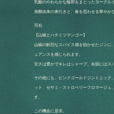
乳酸のやわらかな輪郭をまとったヨーグル
発酵由来の奥行きと、春を思わせる華やか
写右
【山椒とハチミツマンゴー】
山椒の鮮烈なスパイス感を効かせたジンに、
ュアンスを感じられます。
甘さは豊かでキレはシャープ、余韻にはス
その他にも、ピンクゴールドジントニック
ット、セサミ・ストロベリーフロマージュ
す。
この機会に是非。