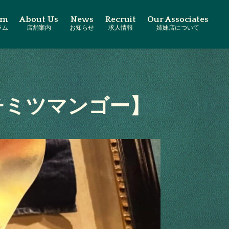
am
About Us
News
Recruit
Our Associates
ラム
店舗案内
お知らせ
求人情報
姉妹店について
チミツマンゴー】