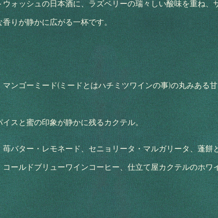
トウォッシュの日本酒に、ラズベリーの瑞々しい酸味を重ね、
な香りが静かに広がる一杯です。
マンゴーミード(ミードとはハチミツワインの事)の丸みある
パイスと蜜の印象が静かに残るカクテル。
、苺バター・レモネード、セニョリータ・マルガリータ、蓬餅
、コールドブリューワインコーヒー、仕立て屋カクテルのホワ