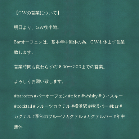
【G.Wの営業について】
明日より、G.W後半戦。
Barオーフェンは、基本年中無休の為、G.Wも休まず営業
致します。
営業時間も変わらずの18:00〜2:00までの営業。
よろしくお願い致します。
#barofen #バーオーフェン #ofen #whisky #ウィスキー
#cocktail #フルーツカクテル #横浜駅 #横浜バー #bar #
カクテル #季節のフルーツカクテル #カクテルバー #年中
無休